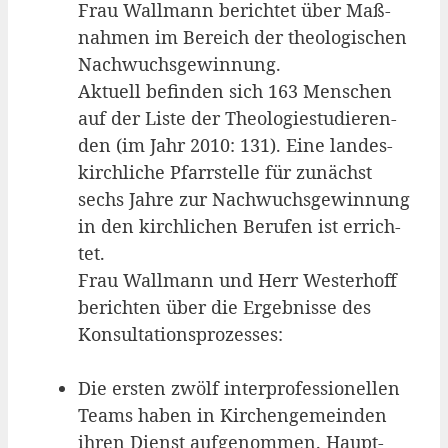
Frau Wall­mann berich­tet über Maß­
nah­men im Bereich der theo­lo­gi­schen
Nach­wuchs­ge­win­nung.
Aktu­ell befin­den sich 163 Men­schen
auf der Lis­te der Theo­lo­gie­stu­die­ren­
den (im Jahr 2010: 131). Eine lan­des­
kirch­li­che Pfarr­stel­le für zunächst
sechs Jah­re zur Nach­wuchs­ge­win­nung
in den kirch­li­chen Beru­fen ist errich­
tet.
Frau Wall­mann und Herr Wes­ter­hoff
berich­ten über die Ergeb­nis­se des
Konsultationsprozesses:
Die ers­ten zwölf inter­pro­fes­sio­nel­len
Teams haben in Kir­chen­ge­mein­den
ihren Dienst auf­ge­nom­men. Haupt­