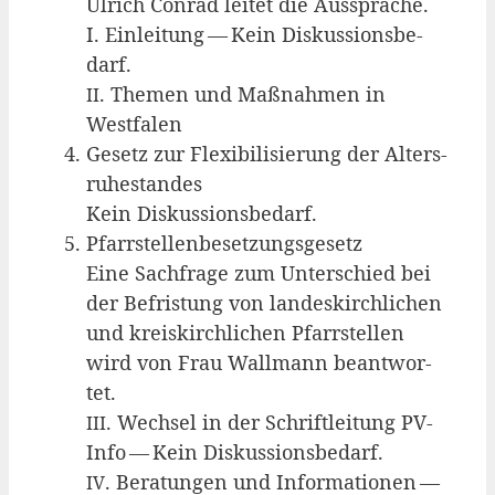
Ulrich Con­rad lei­tet die Aus­spra­che.
I. Ein­lei­tung — Kein Dis­kus­si­ons­be­
darf.
. The­men und Maß­nah­men in
II
Westfalen
Gesetz zur Fle­xi­bi­li­sie­rung der Alters­
ru­he­stan­des
Kein Diskussionsbedarf.
Pfarr­stel­len­be­set­zungs­ge­setz
Eine Sach­fra­ge zum Unter­schied bei
der Befris­tung von lan­des­kirch­li­chen
und kreis­kirch­li­chen Pfarr­stel­len
wird von Frau Wall­mann beant­wor­
tet.
. Wech­sel in der Schrift­lei­tung PV-
III
Info — Kein Dis­kus­si­ons­be­darf.
. Bera­tun­gen und Infor­ma­tio­nen —
IV