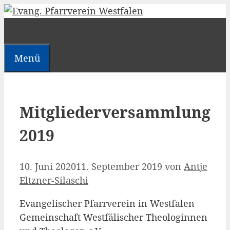
Zum
Inhalt
springen
Menü
Mitgliederversammlung
2019
10. Juni 2020
11. September 2019
von
Antje
Eltzner-Silaschi
Evan­ge­li­scher Pfarr­ver­ein in Westfalen
Gemein­schaft West­fä­li­scher Theo­lo­gin­nen