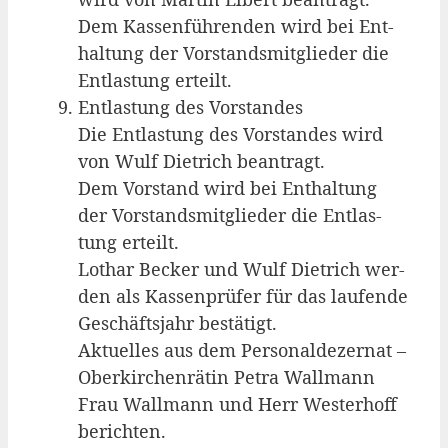
Dem Kas­sen­füh­ren­den wird bei Ent­
hal­tung der Vor­stands­mit­glie­der die
Ent­las­tung erteilt.
Ent­las­tung des Vor­stan­des
Die Ent­las­tung des Vor­stan­des wird
von Wulf Diet­rich bean­tragt.
Dem Vor­stand wird bei Ent­hal­tung
der Vor­stands­mit­glie­der die Ent­las­
tung erteilt.
Lothar Becker und Wulf Diet­rich wer­
den als Kas­sen­prü­fer für das lau­fen­de
Geschäfts­jahr bestä­tigt.
Aktu­el­les aus dem Per­so­nal­de­zer­nat –
Ober­kir­chen­rä­tin Petra Wall­mann
Frau Wall­mann und Herr Wes­ter­hoff
berich­ten.