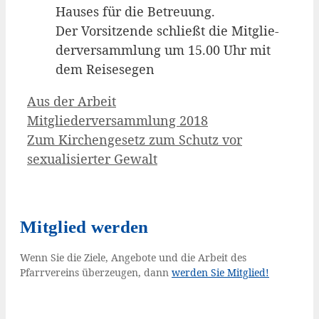
Hau­ses für die Betreu­ung.
Der Vor­sit­zen­de schließt die Mit­glie­
der­ver­samm­lung um 15.00 Uhr mit
dem Reisesegen
Kategorien
Aus der Arbeit
Mitgliederversammlung 2018
Zum Kirchengesetz zum Schutz vor
sexualisierter Gewalt
Mitglied werden
Wenn Sie die Ziele, Angebote und die Arbeit des
Pfarrvereins überzeugen, dann
werden Sie Mitglied!