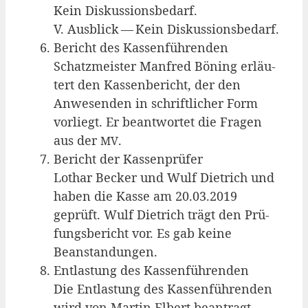
Kein Dis­kus­si­ons­be­darf.
V. Aus­blick — Kein Diskussionsbedarf.
Bericht des Kas­sen­füh­ren­den
Schatz­meis­ter Man­fred Böning erläu­
tert den Kas­sen­be­richt, der den
Anwe­sen­den in schrift­li­cher Form
vor­liegt. Er beant­wor­tet die Fra­gen
aus der
.
MV
Bericht der Kas­sen­prü­fer
Lothar Becker und Wulf Diet­rich und
haben die Kas­se am 20.03.2019
geprüft. Wulf Diet­rich trägt den Prü­
fungs­be­richt vor. Es gab kei­ne
Beanstandungen.
Ent­las­tung des Kas­sen­füh­ren­den
Die Ent­las­tung des Kas­sen­füh­ren­den
wird von Mar­tin Elbert bean­tragt.