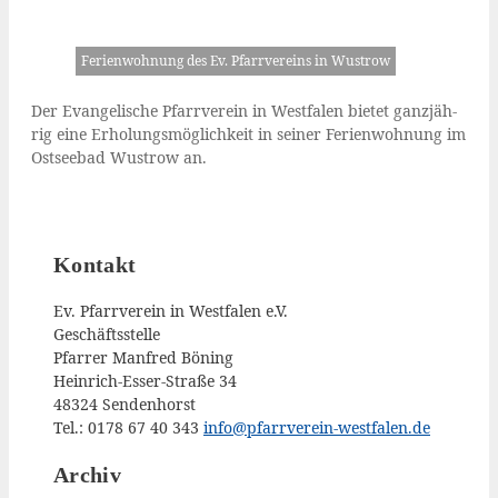
Feri­en­woh­nung des Ev. Pfarr­ver­eins in Wustrow
Der Evan­ge­li­sche Pfarr­ver­ein in West­fa­len bie­tet ganz­jäh­
rig eine Erho­lungs­mög­lich­keit in sei­ner Feri­en­woh­nung im
Ost­see­bad Wus­trow an.
Kontakt
Ev. Pfarrverein in Westfalen e.V.
Geschäftsstelle
Pfarrer Manfred Böning
Heinrich-Esser-Straße 34
48324 Sendenhorst
Tel.: 0178 67 40 343
info@pfarrverein-westfalen.de
Archiv