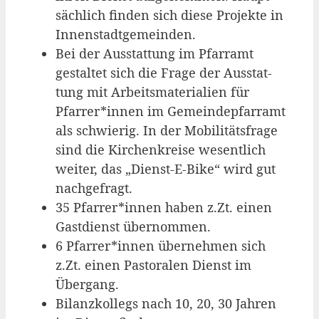
säch­lich fin­den sich die­se Pro­jek­te in
Innenstadtgemeinden.
Bei der Aus­stat­tung im Pfarr­amt
gestal­tet sich die Fra­ge der Aus­stat­
tung mit Arbeits­ma­te­ria­li­en für
Pfarrer*innen im Gemein­de­pfarr­amt
als schwie­rig. In der Mobi­li­täts­fra­ge
sind die Kir­chen­krei­se wesent­lich
wei­ter, das „Dienst-E-Bike“ wird gut
nachgefragt.
35 Pfarrer*innen haben z.Zt. einen
Gast­dienst übernommen.
6 Pfarrer*innen über­neh­men sich
z.Zt. einen Pas­to­ra­len Dienst im
Übergang.
Bilanz­kol­legs nach 10, 20, 30 Jah­ren