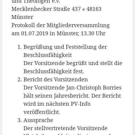
und Theo­lo­gen e.V.
Meck­len­be­cker Stra­ße 437 « 48163
Münster
Pro­to­koll der Mitgliederversammlung
am 01.07.2019 in Müns­ter, 13.30 Uhr
Begrü­ßung und Fest­stel­lung der
Beschluss­fä­hig­keit
Der Vor­sit­zen­de begrüßt und stellt die
Beschluss­fä­hig­keit fest.
Bericht des Vor­sit­zen­den
Der Vor­sit­zen­de Jan-Chris­toph Bor­ries
hält sei­nen Jah­res­be­richt. Der Bericht
wird im nächs­ten PV-Info
veröffentlicht.
Aus­spra­che
Der stell­ver­tre­ten­de Vor­sit­zen­de