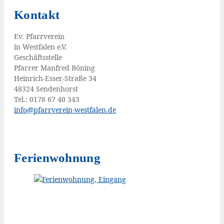
Kontakt
Ev. Pfarr­ver­ein
in West­fa­len e.V.
Geschäftsstelle
Pfar­rer Man­fred Böning
Hein­rich-Esser-Stra­ße 34
48324 Sendenhorst
Tel.: 0178 67 40 343
info@​pfarrverein-​westfalen.​de
Ferienwohnung