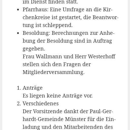
im Dienst fin­den statt.
Pfarr­haus: Eine Umfra­ge an die Kir­
chen­krei­se ist gestar­tet, die Beant­wor­
tung ist schleppend.
Besol­dung: Berech­nun­gen zur Anhe­
bung der Besol­dung sind in Auf­trag
gege­ben.
Frau Wall­mann und Herr Wes­ter­hoff
stel­len sich den Fra­gen der
Mitgliederversammlung.
Anträ­ge
Es lie­gen kei­ne Anträ­ge vor.
Ver­schie­de­nes
Der Vor­sit­zen­de dankt der Paul-Ger­
hardt-Gemein­de Müns­ter für die Ein­
la­dung und den Mit­ar­bei­ten­den des