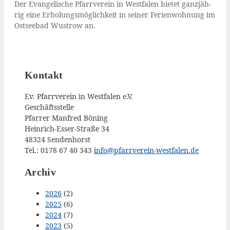
Der Evan­ge­li­sche Pfarr­ver­ein in West­fa­len bie­tet ganz­jäh­
rig eine Erho­lungs­mög­lich­keit in sei­ner Feri­en­woh­nung im
Ost­see­bad Wus­trow an.
Kontakt
Ev. Pfarrverein in Westfalen e.V.
Geschäftsstelle
Pfarrer Manfred Böning
Heinrich-Esser-Straße 34
48324 Sendenhorst
Tel.: 0178 67 40 343
info@pfarrverein-westfalen.de
Archiv
2026
(2)
2025
(6)
2024
(7)
2023
(5)