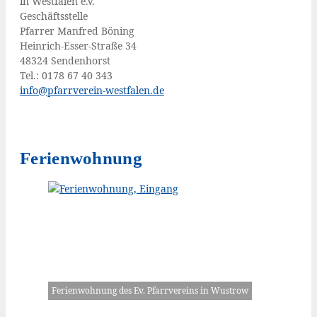
in West­fa­len e.V.
Geschäftsstelle
Pfar­rer Man­fred Böning
Hein­rich-Esser-Stra­ße 34
48324 Sendenhorst
Tel.: 0178 67 40 343
info@​pfarrverein-​westfalen.​de
Ferienwohnung
Feri­en­woh­nung des Ev. Pfarr­ver­eins in Wustrow